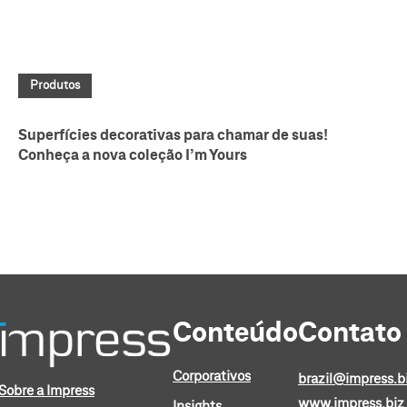
Produtos
Superfícies decorativas para chamar de suas!
Conheça a nova coleção I’m Yours
Conteúdo
Contato
Corporativos
brazil@impress.b
Sobre a Impress
www.impress.biz
Insights