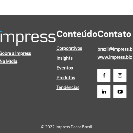
Conteúdo
Contato
Corporativos
brazil@impress.b
Sobre a Impress
www.impress.biz
Insights
Na Mídia
Eventos
Produtos
Tendências
© 2022 Impress Decor Brasil