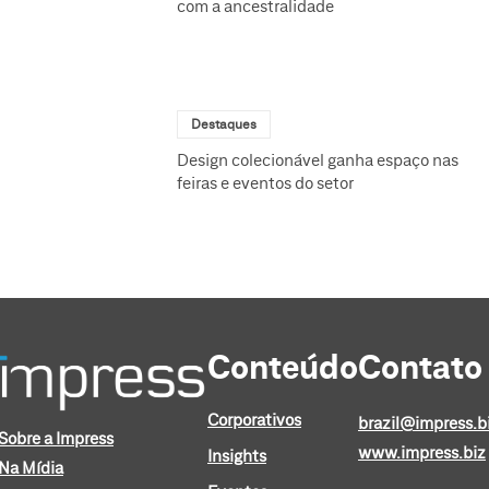
com a ancestralidade
Destaques
Design colecionável ganha espaço nas
feiras e eventos do setor
Conteúdo
Contato
Corporativos
brazil@impress.b
Sobre a Impress
www.impress.biz
Insights
Na Mídia