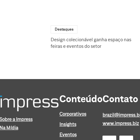
Destaques
Design colecionável ganha espaço nas
feiras e eventos do setor
Conteúdo
Contato
Corporativos
brazil@impress.b
Sobre a Impress
www.impress.biz
Insights
Na Mídia
Eventos