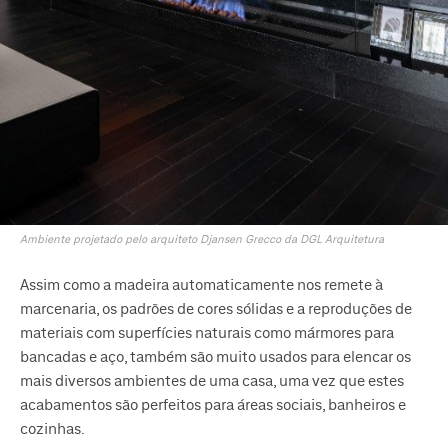
Ambiente projetado pelo arquiteto Djansen Grecco da DGL Arquitetura
Assim como a madeira automaticamente nos remete à
marcenaria, os padrões de cores sólidas e a reproduções de
materiais com superfícies naturais como mármores para
bancadas e aço, também são muito usados para elencar os
mais diversos ambientes de uma casa, uma vez que estes
acabamentos são perfeitos para áreas sociais, banheiros e
cozinhas.