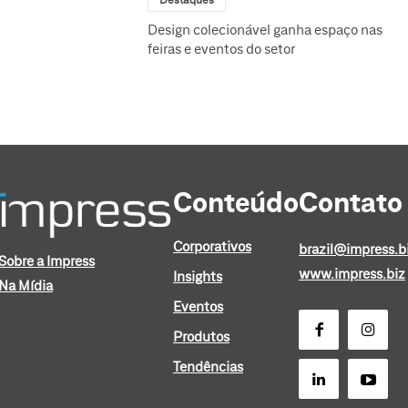
Design colecionável ganha espaço nas
feiras e eventos do setor
Conteúdo
Contato
Corporativos
brazil@impress.b
Sobre a Impress
www.impress.biz
Insights
Na Mídia
Eventos
Produtos
Tendências