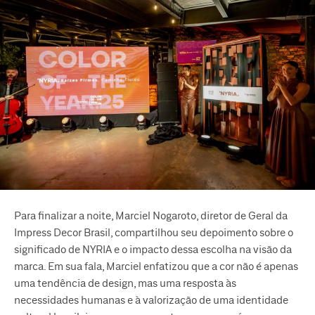
Para finalizar a noite, Marciel Nogaroto, diretor de Geral da
Impress Decor Brasil, compartilhou seu depoimento sobre o
significado de NYRIA e o impacto dessa escolha na visão da
marca. Em sua fala, Marciel enfatizou que a cor não é apenas
uma tendência de design, mas uma resposta às
necessidades humanas e à valorização de uma identidade