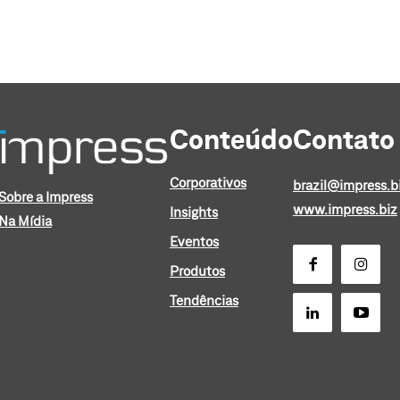
Conteúdo
Contato
Corporativos
brazil@impress.b
Sobre a Impress
www.impress.biz
Insights
Na Mídia
Eventos
Produtos
Tendências