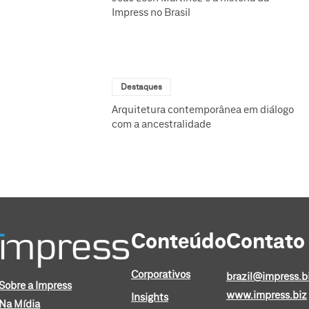
Impress no Brasil
Destaques
Arquitetura contemporânea em diálogo
com a ancestralidade
Conteúdo
Contato
Corporativos
brazil@impress.b
Sobre a Impress
www.impress.biz
Insights
Na Mídia