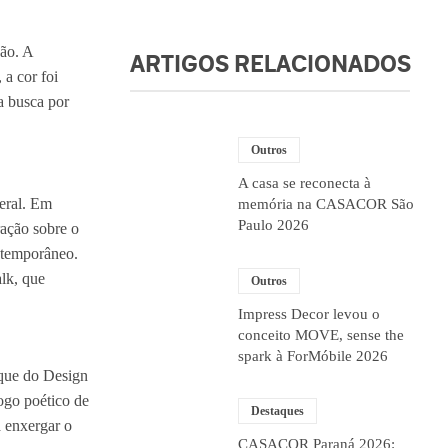
ão. A
ARTIGOS RELACIONADOS
a cor foi
a busca por
Outros
A casa se reconecta à
eral. Em
memória na CASACOR São
Paulo 2026
ração sobre o
ntemporâneo.
alk, que
Outros
Impress Decor levou o
conceito MOVE, sense the
spark à ForMóbile 2026
sque do Design
ogo poético de
Destaques
a enxergar o
CASACOR Paraná 2026: