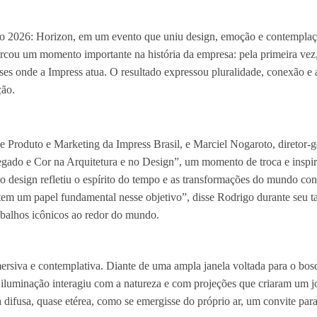
no 2026: Horizon, em um evento que uniu design, emoção e contemplaç
cou um momento importante na história da empresa: pela primeira vez, 
ses onde a Impress atua. O resultado expressou pluralidade, conexão e 
ção.
 Produto e Marketing da Impress Brasil, e Marciel Nogaroto, diretor-g
egado e Cor na Arquitetura e no Design”, um momento de troca e inspi
o design refletiu o espírito do tempo e as transformações do mundo co
 tem um papel fundamental nesse objetivo”, disse Rodrigo durante seu t
trabalhos icônicos ao redor do mundo.
ersiva e contemplativa. Diante de uma ampla janela voltada para o bo
A iluminação interagiu com a natureza e com projeções que criaram um j
a difusa, quase etérea, como se emergisse do próprio ar, um convite par