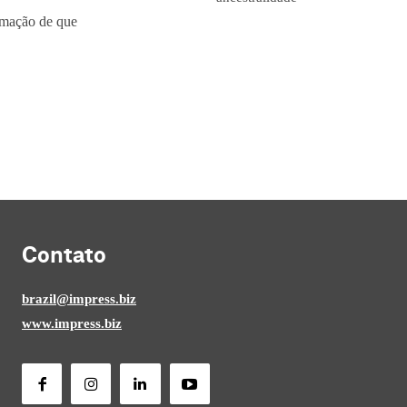
irmação de que
Contato
brazil@impress.biz
www.impress.biz