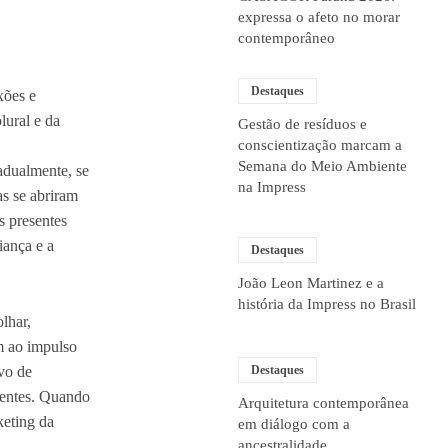
expressa o afeto no morar
contemporâneo
Destaques
xões e
lural e da
Gestão de resíduos e
conscientização marcam a
Semana do Meio Ambiente
adualmente, se
na Impress
as se abriram
s presentes
iança e a
Destaques
João Leon Martinez e a
história da Impress no Brasil
lhar,
m ao impulso
Destaques
vo de
ientes. Quando
Arquitetura contemporânea
keting da
em diálogo com a
ancestralidade