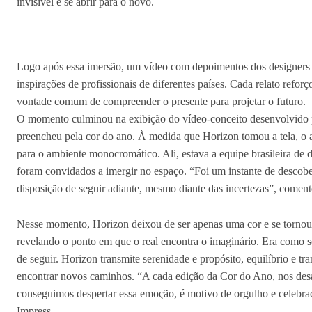
invisível e se abrir para o novo.
Logo após essa imersão, um vídeo com depoimentos dos designers qu
inspirações de profissionais de diferentes países. Cada relato refor
vontade comum de compreender o presente para projetar o futuro.
O momento culminou na exibição do vídeo-conceito desenvolvido p
preencheu pela cor do ano. À medida que Horizon tomou a tela, o a
para o ambiente monocromático. Ali, estava a equipe brasileira de 
foram convidados a imergir no espaço. “Foi um instante de descobe
disposição de seguir adiante, mesmo diante das incertezas”, coment
Nesse momento, Horizon deixou de ser apenas uma cor e se tornou 
revelando o ponto em que o real encontra o imaginário. Era como 
de seguir. Horizon transmite serenidade e propósito, equilíbrio e
encontrar novos caminhos. “A cada edição da Cor do Ano, nos des
conseguimos despertar essa emoção, é motivo de orgulho e celebr
Impress.