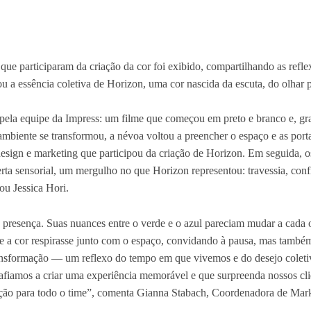
e participaram da criação da cor foi exibido, compartilhando as refle
çou a essência coletiva de Horizon, uma cor nascida da escuta, do olhar p
ela equipe da Impress: um filme que começou em preto e branco e, gr
mbiente se transformou, a névoa voltou a preencher o espaço e as port
design e marketing que participou da criação de Horizon. Em seguida, o
rta sensorial, um mergulho no que Horizon representou: travessia, conf
ou Jessica Hori.
presença. Suas nuances entre o verde e o azul pareciam mudar a cada o
se a cor respirasse junto com o espaço, convidando à pausa, mas també
 transformação — um reflexo do tempo em que vivemos e do desejo coleti
afiamos a criar uma experiência memorável e que surpreenda nossos cl
ação para todo o time”, comenta Gianna Stabach, Coordenadora de Mar