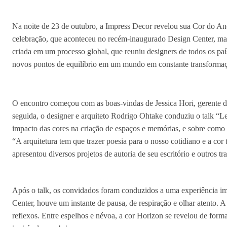
Na noite de 23 de outubro, a Impress Decor revelou sua Cor do A
celebração, que aconteceu no recém-inaugurado Design Center, mar
criada em um processo global, que reuniu designers de todos os paí
novos pontos de equilíbrio em um mundo em constante transforma
O encontro começou com as boas-vindas de Jessica Hori, gerente de
seguida, o designer e arquiteto Rodrigo Ohtake conduziu o talk “L
impacto das cores na criação de espaços e memórias, e sobre como 
“A arquitetura tem que trazer poesia para o nosso cotidiano e a cor
apresentou diversos projetos de autoria de seu escritório e outros 
Após o talk, os convidados foram conduzidos a uma experiência im
Center, houve um instante de pausa, de respiração e olhar atento. 
reflexos. Entre espelhos e névoa, a cor Horizon se revelou de form