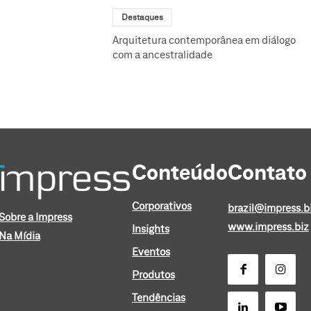
Destaques
Arquitetura contemporânea em diálogo
com a ancestralidade
Conteúdo
Contato
Corporativos
brazil@impress.b
Sobre a Impress
www.impress.biz
Insights
Na Mídia
Eventos
Produtos
Tendências