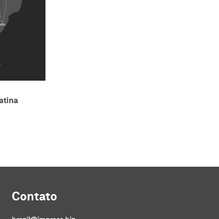
atina
Contato