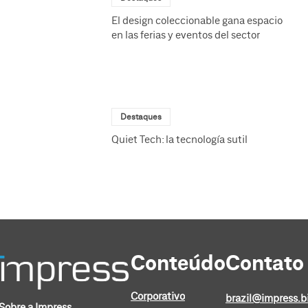
El design coleccionable gana espacio
en las ferias y eventos del sector
Destaques
Quiet Tech: la tecnología sutil
Conteúdo
Contato
Corporativo
brazil@impress.b
Sobre a Impress