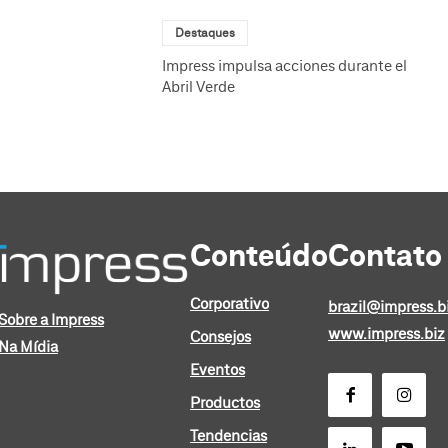
Destaques
Impress impulsa acciones durante el
Abril Verde
Conteúdo
Contato
Corporativo
brazil@impress.b
Sobre a Impress
www.impress.biz
Consejos
Na Mídia
Eventos
Productos
Tendencias