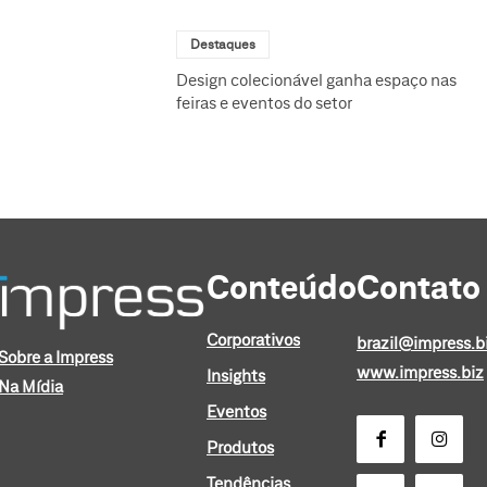
Destaques
Design colecionável ganha espaço nas
feiras e eventos do setor
Conteúdo
Contato
Corporativos
brazil@impress.b
Sobre a Impress
www.impress.biz
Insights
Na Mídia
Eventos
Produtos
Tendências