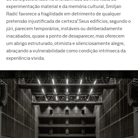
experimentação material e da memória cultural, Smiljan
Radić favorece a fragilidade em detrimento de qualquer
pretensão injustificada de certeza”. Seus edifícios, segundo o
júri, parecem temporários, instáveis ou deliberadamente
inacabados, quase a ponto de desaparecer, mas oferecem
um abrigo estruturado, otimista e silenciosamente alegre,
abraçando a vulnerabilidade como condição intrínseca da
experiência vivida.