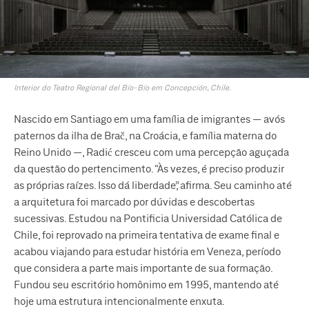
Interior do Teatro Regional del Bío-Bío em Concepción, Chile.
Nascido em Santiago em uma família de imigrantes — avós
paternos da ilha de Brač, na Croácia, e família materna do
Reino Unido —, Radić cresceu com uma percepção aguçada
da questão do pertencimento. “Às vezes, é preciso produzir
as próprias raízes. Isso dá liberdade”, afirma. Seu caminho até
a arquitetura foi marcado por dúvidas e descobertas
sucessivas. Estudou na Pontificia Universidad Católica de
Chile, foi reprovado na primeira tentativa de exame final e
acabou viajando para estudar história em Veneza, período
que considera a parte mais importante de sua formação.
Fundou seu escritório homônimo em 1995, mantendo até
hoje uma estrutura intencionalmente enxuta.