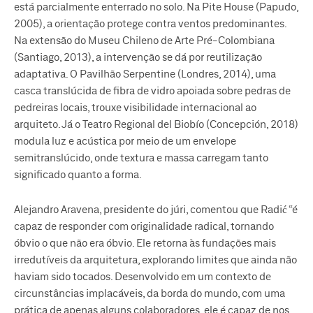
está parcialmente enterrado no solo. Na Pite House (Papudo,
2005), a orientação protege contra ventos predominantes.
Na extensão do Museu Chileno de Arte Pré-Colombiana
(Santiago, 2013), a intervenção se dá por reutilização
adaptativa. O Pavilhão Serpentine (Londres, 2014), uma
casca translúcida de fibra de vidro apoiada sobre pedras de
pedreiras locais, trouxe visibilidade internacional ao
arquiteto. Já o Teatro Regional del Biobío (Concepción, 2018)
modula luz e acústica por meio de um envelope
semitranslúcido, onde textura e massa carregam tanto
significado quanto a forma.
Alejandro Aravena, presidente do júri, comentou que Radić “é
capaz de responder com originalidade radical, tornando
óbvio o que não era óbvio. Ele retorna às fundações mais
irredutíveis da arquitetura, explorando limites que ainda não
haviam sido tocados. Desenvolvido em um contexto de
circunstâncias implacáveis, da borda do mundo, com uma
prática de apenas alguns colaboradores, ele é capaz de nos