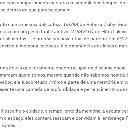
deira com compartimento secreto em símbolo dos tempos do 
oso dentro do que parecia comum.
dade com a mesma delicadeza.
ÚSZKA
, de Rebeka Csiby-Gind
cia com um gesto tátil e afetivo.
ÚTRAVALÓ
, de Flóra Lukovic
ar alimentos — e propõe um novo ritual de partilha. Em
EST
onvívio, à memória coletiva e à permanência dos laços à mes
rma àquilo que raramente encontra lugar no discurso oficial 
que marcam quem somos, mesmo quando não sabemos nomeá-lo
ovador; ele é, sobretudo, íntimo e parte de uma memória em 
o presente uma camada de profundidade e pertencimento que 
III escolhe o cuidado, o tempo lento da memória, a escuta 
 o espaço: eles contam, ressoam e convidam à lembrança. P
m somos.