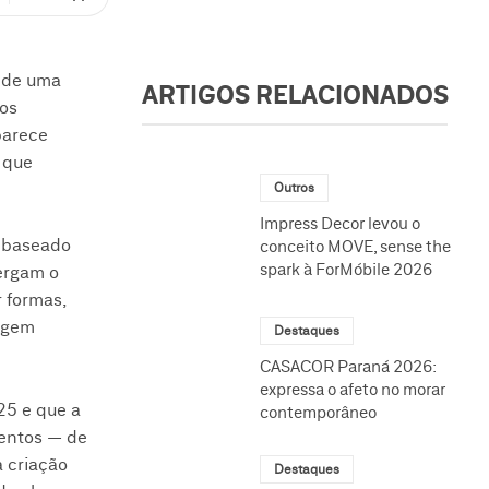
o de uma
ARTIGOS RELACIONADOS
nos
parece
 que
Outros
Impress Decor levou o
s baseado
conceito MOVE, sense the
spark à ForMóbile 2026
xergam o
 formas,
uagem
Destaques
CASACOR Paraná 2026:
expressa o afeto no morar
25 e que a
contemporâneo
mentos — de
a criação
Destaques