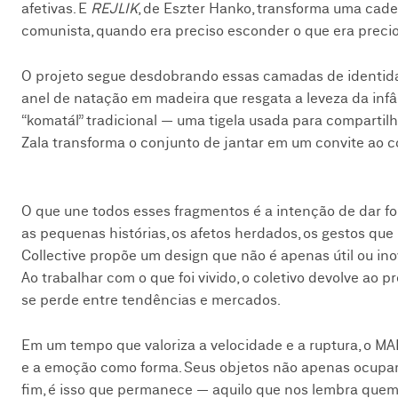
afetivas. E
REJLIK
, de Eszter Hanko, transforma uma ca
comunista, quando era preciso esconder o que era preci
O projeto segue desdobrando essas camadas de identi
anel de natação em madeira que resgata a leveza da infân
“komatál” tradicional — uma tigela usada para compartilh
Zala transforma o conjunto de jantar em um convite ao c
O que une todos esses fragmentos é a intenção de dar fo
as pequenas histórias, os afetos herdados, os gestos 
Collective propõe um design que não é apenas útil ou in
Ao trabalhar com o que foi vivido, o coletivo devolve a
se perde entre tendências e mercados.
Em um tempo que valoriza a velocidade e a ruptura, o MA
e a emoção como forma. Seus objetos não apenas ocupam
fim, é isso que permanece — aquilo que nos lembra que