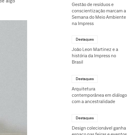
de algo
Gestão de resíduos e
conscientização marcam a
Semana do Meio Ambiente
na Impress
Destaques
João Leon Martinez e a
história da Impress no
Brasil
Destaques
Arquitetura
contemporânea em diálogo
com a ancestralidade
Destaques
Design colecionável ganha
espaço nas feiras e eventos