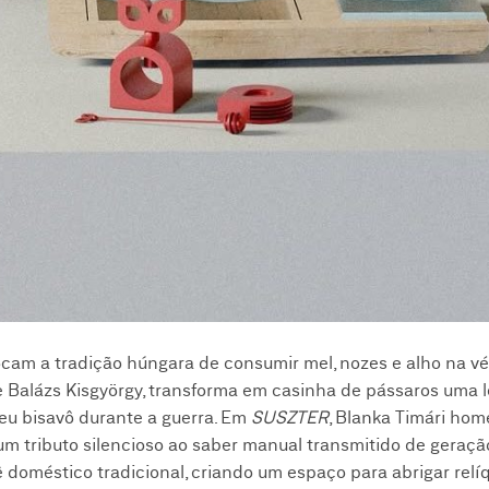
evocam a tradição húngara de consumir mel, nozes e alho na v
de Balázs Kisgyörgy, transforma em casinha de pássaros uma
seu bisavô durante a guerra. Em
SUSZTER
, Blanka Timári hom
um tributo silencioso ao saber manual transmitido de geraç
ê doméstico tradicional, criando um espaço para abrigar relí