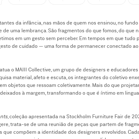
estantes da infância, nas mãos de quem nos ensinou, no fund
ve de uma lembrança. São fragmentos do que fomos, do que 
petimos em um gesto sem perceber. Em tempos em que tudo 
m gesto de cuidado — uma forma de permanecer conectado ao
atua o MAIII Collective, um grupo de designers e educadore
sa material, afeto e escuta, os integrantes do coletivo en
 em objetos que ressoam coletivamente. Mais do que projetar
s deixados à margem, transformando o que é íntimo em ling
nts
, coleção apresentada na Stockholm Furniture Fair de 20
gere, trata-se de uma reunião de peças que partem de frag
ares que compõem a identidade dos designers envolvidos. Cad