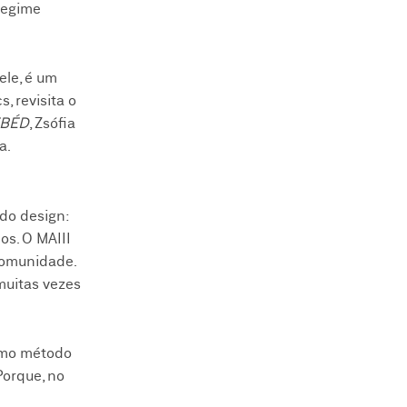
regime
ele, é um
s, revisita o
EBÉD
, Zsófia
a.
do design:
s. O MAIII
comunidade.
muitas vezes
como método
orque, no