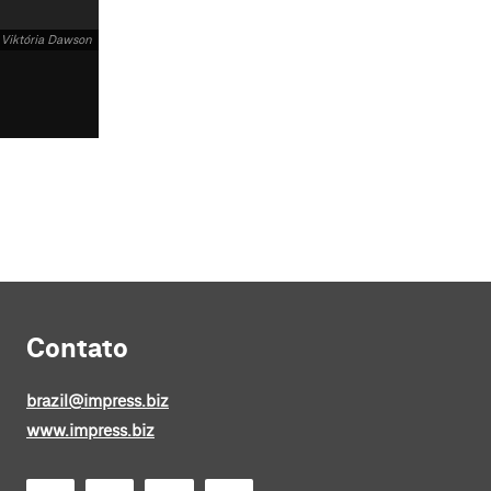
 Viktória Dawson
Contato
brazil@impress.biz
www.impress.biz