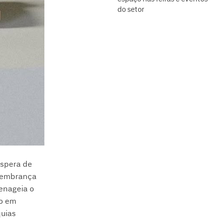
do setor
éspera de
 lembrança
enageia o
ão em
quias