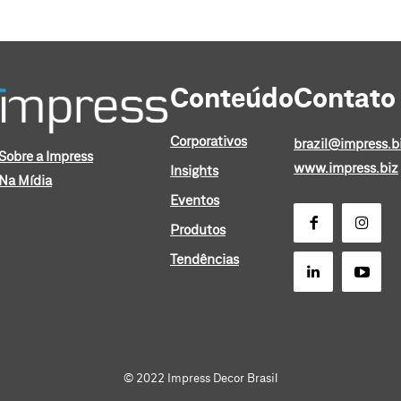
Conteúdo
Contato
Corporativos
brazil@impress.b
Sobre a Impress
www.impress.biz
Insights
Na Mídia
Eventos
Produtos
Tendências
© 2022 Impress Decor Brasil