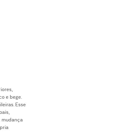
iores,
co e bege.
leiras. Esse
ais,
ssa mudança
pria