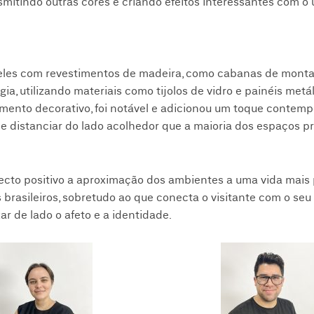
smitindo outras cores e criando efeitos interessantes com o 
ueles com revestimentos de madeira, como cabanas de monta
utilizando materiais como tijolos de vidro e painéis metál
mento decorativo, foi notável e adicionou um toque contem
se distanciar do lado acolhedor que a maioria dos espaços p
ecto positivo a aproximação dos ambientes a uma vida mais 
brasileiros, sobretudo ao que conecta o visitante com o se
ar de lado o afeto e a identidade.