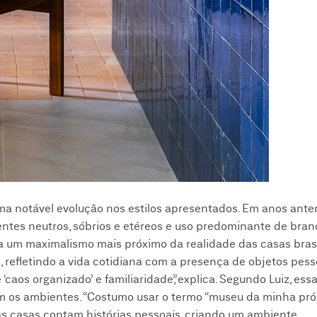
ma notável evolução nos estilos apresentados. Em anos anter
tes neutros, sóbrios e etéreos e uso predominante de bran
a um maximalismo mais próximo da realidade das casas brasi
refletindo a vida cotidiana com a presença de objetos pesso
‘caos organizado’ e familiaridade”, explica. Segundo Luiz, e
om os ambientes. “Costumo usar o termo “museu da minha pró
as casas contam histórias pessoais, criando um ambiente