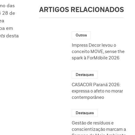
smo das
ARTIGOS RELACIONADOS
é 28 de
ea
upa em
hts
desta
Outros
Impress Decor levou o
conceito MOVE, sense the
spark à ForMóbile 2026
Destaques
CASACOR Paraná 2026:
expressa o afeto no morar
contemporâneo
Destaques
Gestão de resíduos e
conscientização marcam a