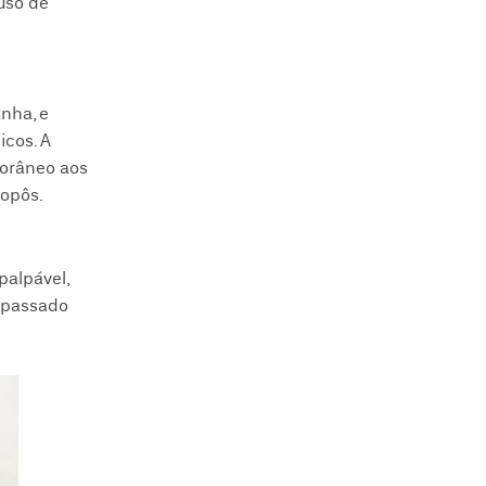
uso de
nha, e
icos. A
porâneo aos
ropôs.
palpável,
u passado