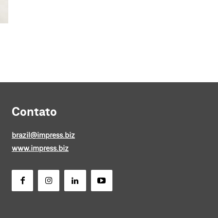
Contato
brazil@impress.biz
www.impress.biz