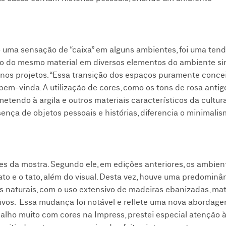
do uma sensação de “caixa” em alguns ambientes, foi uma ten
ão do mesmo material em diversos elementos do ambiente sim
r nos projetos. “Essa transição dos espaços puramente conce
em-vinda. A utilização de cores, como os tons de rosa antig
etendo à argila e outros materiais característicos da cultura b
sença de objetos pessoais e histórias, diferencia o minimali
es da mostra. Segundo ele, em edições anteriores, os ambie
ato e o tato, além do visual. Desta vez, houve uma predominâ
s naturais, com o uso extensivo de madeiras ebanizadas, mat
ivos. Essa mudança foi notável e reflete uma nova abordag
balho muito com cores na Impress, prestei especial atenção 