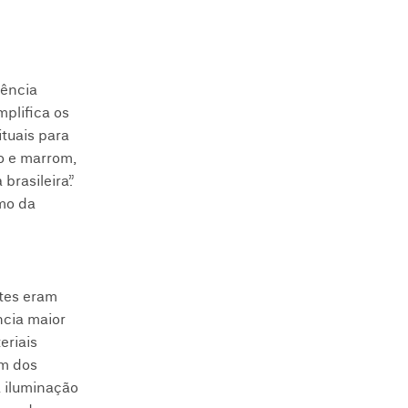
dência
plifica os
ituais para
o e marrom,
rasileira”.
smo da
ntes eram
ncia maior
eriais
em dos
à iluminação