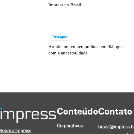
Impress no Brasil
Destaques
Arquitetura contemporânea em diálogo
com a ancestralidade
Conteúdo
Contato
Corporativos
brazil@impress.b
Sobre a Impress