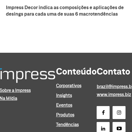
Impress Decor indica as composições e aplicações de
desings para cada uma de suas 6 macrotendências
Conteúdo
Contato
Corporativos
brazil@impress.b
Sobre a Impress
www.impress.biz
Insights
Na Mídia
Eventos
Produtos
Tendências