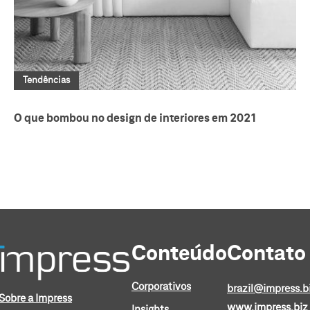
Tendências
O que bombou no design de interiores em 2021
Conteúdo
Contato
Corporativos
brazil@impress.b
Sobre a Impress
www.impress.biz
Insights