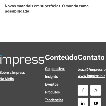
Novos materiais em superfícies: O mundo como
possibilidade
Conteúdo
Contato
Corporativos
brazil@impress.b
Sobre a Impress
www.impress.biz
Insights
Na Mídia
Eventos
Produtos
Tendências