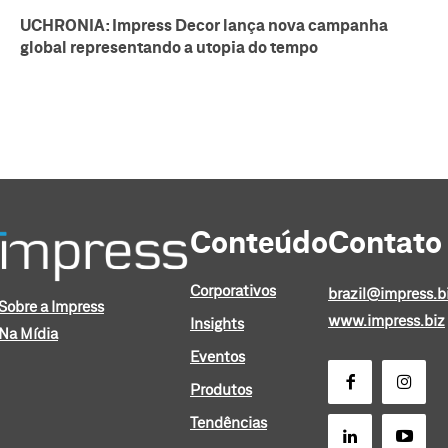
UCHRONIA: Impress Decor lança nova campanha
global representando a utopia do tempo
Conteúdo
Contato
Corporativos
brazil@impress.b
Sobre a Impress
www.impress.biz
Insights
Na Mídia
Eventos
Produtos
Tendências