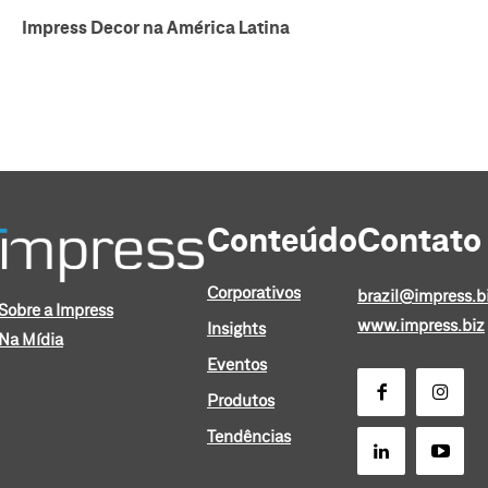
Impress Decor na América Latina
Conteúdo
Contato
Corporativos
brazil@impress.b
Sobre a Impress
www.impress.biz
Insights
Na Mídia
Eventos
Produtos
Tendências