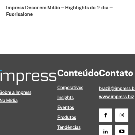
Impress Decor em Milão – Highlights do 1º dia –
Fuorisalone
Conteúdo
Contato
Corporativos
brazil@impress.b
Sobre a Impress
www.impress.biz
Insights
Na Mídia
Eventos
Produtos
Tendências